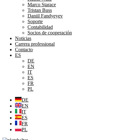
Marco Starace
Tristan Buss
Daniil Fandyeyev
Soporte
Contabilidad
Socios de cooperación
Noticias
Carrera professional
Contacto
ES
DE
EN
IT
ES
FR
PL
DE
EN
IT
ES
FR
PL