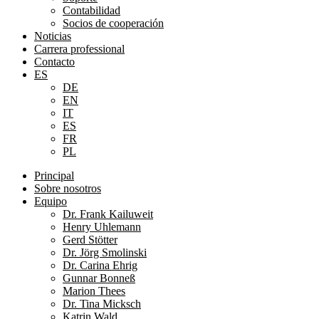
Contabilidad
Socios de cooperación
Noticias
Carrera professional
Contacto
ES
DE
EN
IT
ES
FR
PL
Principal
Sobre nosotros
Equipo
Dr. Frank Kailuweit
Henry Uhlemann
Gerd Stötter
Dr. Jörg Smolinski
Dr. Carina Ehrig
Gunnar Bonneß
Marion Thees
Dr. Tina Micksch
Katrin Wald