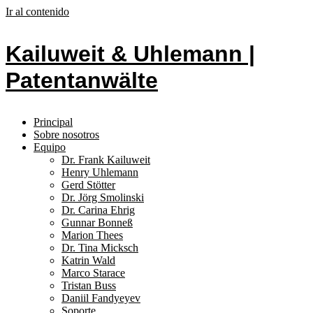
Ir al contenido
Kailuweit & Uhlemann |
Patentanwälte
Principal
Sobre nosotros
Equipo
Dr. Frank Kailuweit
Henry Uhlemann
Gerd Stötter
Dr. Jörg Smolinski
Dr. Carina Ehrig
Gunnar Bonneß
Marion Thees
Dr. Tina Micksch
Katrin Wald
Marco Starace
Tristan Buss
Daniil Fandyeyev
Soporte