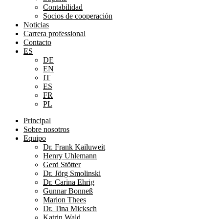
Contabilidad
Socios de cooperación
Noticias
Carrera professional
Contacto
ES
DE
EN
IT
ES
FR
PL
Principal
Sobre nosotros
Equipo
Dr. Frank Kailuweit
Henry Uhlemann
Gerd Stötter
Dr. Jörg Smolinski
Dr. Carina Ehrig
Gunnar Bonneß
Marion Thees
Dr. Tina Micksch
Katrin Wald