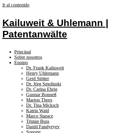
Ir al contenido
Kailuweit & Uhlemann |
Patentanwälte
Principal
Sobre nosotros
Equipo
Dr. Frank Kailuweit
Henry Uhlemann
Gerd Stötter
Dr. Jörg Smolinski
Dr. Carina Ehrig
Gunnar Bonneß
Marion Thees
Dr. Tina Micksch
Katrin Wald
Marco Starace
Tristan Buss
Daniil Fandyeyev
Soporte