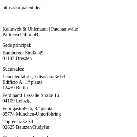
https://ku-patent.de/
Kailuweit & Uhlemann | Patentanwälte
Partnerschaft mbB
Sede principal:
Bamberger Straße 49
01187 Dresden
Sucursales:
Leuchtenfabrik, Edisonstraße 63
Edificio A, 1.ª planta
12459 Berlin
Ferdinand-Lassalle-Straße 16
04109 Leipzig
Feringastraße 6, 3.ª planta
85774 München-Unterföhring
Töpferstraße 39
02625 Bautzen/Budyšin