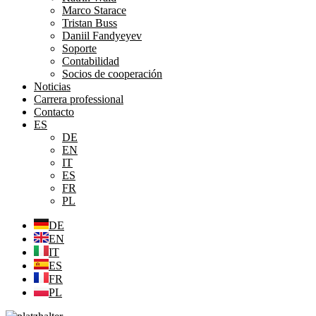
Marco Starace
Tristan Buss
Daniil Fandyeyev
Soporte
Contabilidad
Socios de cooperación
Noticias
Carrera professional
Contacto
ES
DE
EN
IT
ES
FR
PL
DE
EN
IT
ES
FR
PL