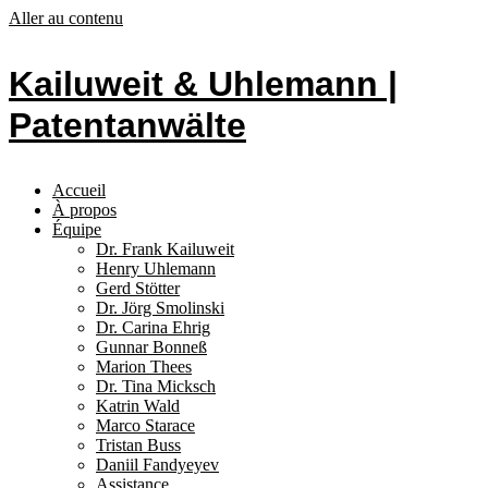
Aller au contenu
Kailuweit & Uhlemann |
Patentanwälte
Accueil
À propos
Équipe
Dr. Frank Kailuweit
Henry Uhlemann
Gerd Stötter
Dr. Jörg Smolinski
Dr. Carina Ehrig
Gunnar Bonneß
Marion Thees
Dr. Tina Micksch
Katrin Wald
Marco Starace
Tristan Buss
Daniil Fandyeyev
Assistance