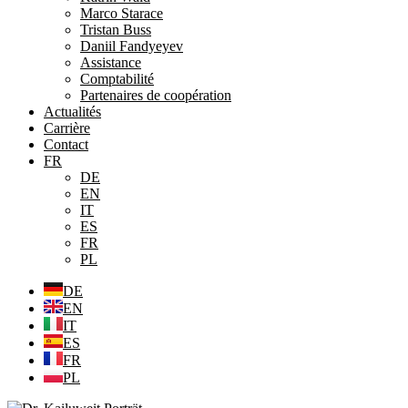
Marco Starace
Tristan Buss
Daniil Fandyeyev
Assistance
Comptabilité
Partenaires de coopération
Actualités
Carrière
Contact
FR
DE
EN
IT
ES
FR
PL
DE
EN
IT
ES
FR
PL