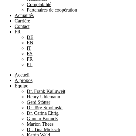
Comptabilité
Partenaires de coopération
Actualités
Carrière
Contact
FR
DE
EN
IT
ES
FR
PL
Accueil
À propos
Équipe
Dr. Frank Kailuweit
Henry Uhlemann
Gerd Stötter
Dr. Jörg Smolinski
Dr. Carina Ehrig
Gunnar Bonneß
Marion Thees
Dr. Tina Micksch
Katrin Wald