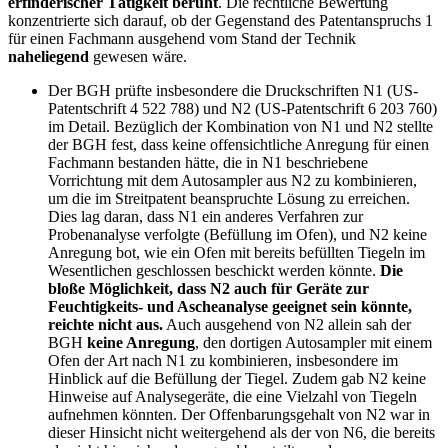
erfinderischer Tätigkeit beruht
. Die rechtliche Bewertung
konzentrierte sich darauf, ob der Gegenstand des Patentanspruchs 1
für einen Fachmann ausgehend vom Stand der Technik
naheliegend
gewesen wäre.
Der BGH prüfte insbesondere die Druckschriften N1 (US-
Patentschrift 4 522 788) und N2 (US-Patentschrift 6 203 760)
im Detail. Bezüglich der Kombination von N1 und N2 stellte
der BGH fest, dass keine offensichtliche Anregung für einen
Fachmann bestanden hätte, die in N1 beschriebene
Vorrichtung mit dem Autosampler aus N2 zu kombinieren,
um die im Streitpatent beanspruchte Lösung zu erreichen.
Dies lag daran, dass N1 ein anderes Verfahren zur
Probenanalyse verfolgte (Befüllung im Ofen), und N2 keine
Anregung bot, wie ein Ofen mit bereits befüllten Tiegeln im
Wesentlichen geschlossen beschickt werden könnte.
Die
bloße Möglichkeit, dass N2 auch für Geräte zur
Feuchtigkeits- und Ascheanalyse geeignet sein könnte,
reichte nicht aus.
Auch ausgehend von N2 allein sah der
BGH
keine Anregung
, den dortigen Autosampler mit einem
Ofen der Art nach N1 zu kombinieren, insbesondere im
Hinblick auf die Befüllung der Tiegel. Zudem gab N2 keine
Hinweise auf Analysegeräte, die eine Vielzahl von Tiegeln
aufnehmen könnten. Der Offenbarungsgehalt von N2 war in
dieser Hinsicht nicht weitergehend als der von N6, die bereits